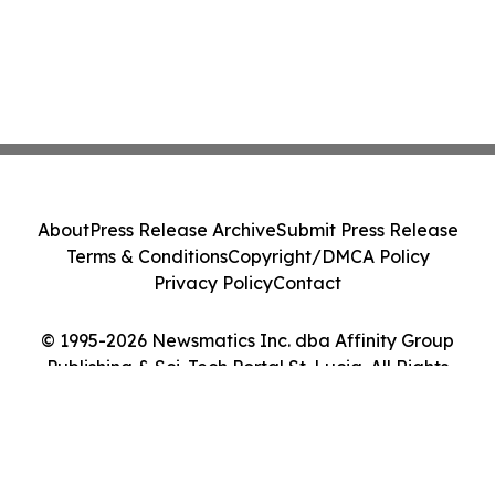
About
Press Release Archive
Submit Press Release
Terms & Conditions
Copyright/DMCA Policy
Privacy Policy
Contact
© 1995-2026 Newsmatics Inc. dba Affinity Group
Publishing & Sci-Tech Portal St. Lucia. All Rights
Reserved.
Cookie Settings / Your Privacy Choices