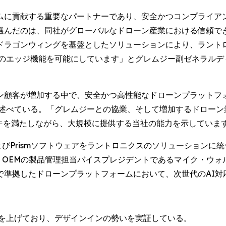
ムに貢献する重要なパートナーであり、安全かつコンプライア
選んだのは、同社がグローバルなドローン産業における信頼で
ゴンウィングを基盤としたソリューションにより、ラントロニクスは
のエッジ機能を可能にしています」とグレムジー副ゼネラルディレク
ン顧客が増加する中で、安全かつ高性能なドローンプラットフ
sare) は述べている。「グレムジーとの協業、そして増加するド
要件を満たしながら、大規模に提供する当社の能力を示していま
およびPrismソフトウェアをラントロニクスのソリューション
OEMの製品管理担当バイスプレジデントであるマイク・ウォルターズ 
で準拠したドローンプラットフォームにおいて、次世代のAI対
を上げており、デザインインの勢いを実証している。