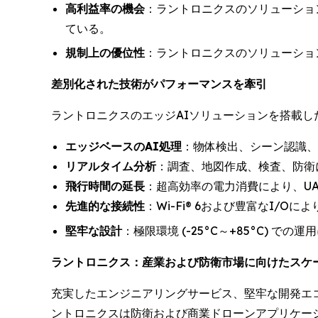
高利益率の機会
：ラントロニクスのソリューショ
ている。
規制上の優位性
：ラントロニクスのソリューショ
差別化された技術がパフォーマンスを牽引
ラントロニクスのエッジAIソリューションを搭載
エッジベースのAI処理
：物体検出、シーン認識、
リアルタイム分析
：調査、地図作成、検査、防衛
飛行時間の延長
：超高効率の電力消費により、U
先進的な接続性
：Wi-Fi® 6および豊富なI/
堅牢な設計
：極限環境 (-25°C～+85°C) での運
ラントロニクス：産業および防衛市場に向けたスケ
充実したエンジニアリングサービス、堅牢な開発エコシステ
ントロニクスは防衛および商業ドローンアプリケー