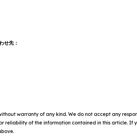
わせ先：
without warranty of any kind. We do not accept any responsib
r reliability of the information contained in this article. I
 above.