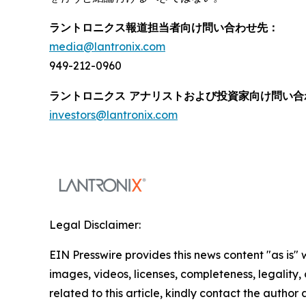
ラントロニクス報道担当者向け問い合わせ先：
media@lantronix.com
949-212-0960
ラントロニクス アナリストおよび投資家向け問い合
investors@lantronix.com
Legal Disclaimer:
EIN Presswire provides this news content "as is" 
images, videos, licenses, completeness, legality, o
related to this article, kindly contact the author