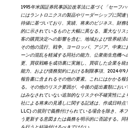
1995年米国証券民事訴訟改革法に基づく「セーフ
にはラントロニクスの製品やリーダーシップに関連
待値に基づいており、実績、将来のビジネス、財務
的に示されているものと大幅に異なる、重大なリス
客の購買決定への影響を含む、地域および世界経済
その他の流行、戦争、ヨーロッパ、アジア、中東に
ーンの混乱を軽減する同社の能力、公衆衛生危機へ
更、買収戦略を成功裏に実施し、買収した企業を統
能力、および債務契約における制限事項、2024年9月
報告書に含まれるその他の要素。これにはかかる報告
る。その他のリスク要因が、今後の提出書類におい
はみなされていない追加的なリスクや不確実性によ
社による将来の見通しに関する記述は、作成日時点での事
LLC) の規則で義務付けられている場合を除き、
う更新する意図または義務を明示的に否認する。同
を行うと結論付けるべきではない。