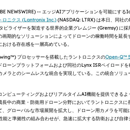
 (GLOBE NEWSWIRE) -- エッジAIアプリケーションを可
ニクス (Lantronix Inc.)
(NASDAQ: LTRX) は本日、
スタビライザーを製造する世界的企業グレムジー (Gremsy)
の画期的なソリューションによってドローンの稼働時間を延長
における存在感を一層高めている。
onwing™) プロセッサーを搭載したラントロニクスの
Open-Q™ 
プラットフォームおよび同社のLynx ISRペイロードを稼働させ
熱画像・可視カメラとのシームレスな統合を実現している。この統合
コンピューティングおよびリアルタイムAI機能を提供できるよ
成長中の商業・防衛用ドローン分野においてラントロニクスに
て、グローバルな市場展開を拡大し、ドローン用カメラを可能
I性能と準拠性の組み合わせが、急速に拡大する防衛および自律