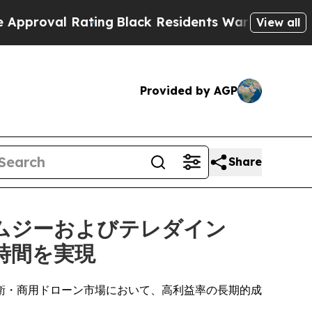
ting
Black Residents Warned of Abusive Cops for 
View all
Provided by AGP
Share
ムジーおよびテレダイン
時間を実現
る*防衛・商用ドローン市場において、高利益率の長期的成