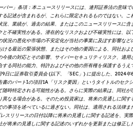
ハーバー」条項：本ニュースリリースには、連邦証券法の意味
する記述が含まれるが、これらに限定されるものではない。こ
状況、業績が、過去の結果、またはこのニュースリリースに含
クと不確実性がある。潜在的なリスクおよび不確実性には、以
の状況の悪化や市場の不安定化が当社の事業に及ぼす影響など
おける最近の緊張状態、またはその他の要因による、同社およ
の今後の対応とその影響、サイバーセキュリティリスク、適用
合する同社の能力、特許およびその他の所有権を保護するうえ
9日に証券取引委員会 (以下、「SEC」) に提出した、2024年
書のパートIの項目1A「リスク要因」というタイトルのセクシ
て随時特定される可能性がある。さらに実際の結果は、同社が
り異なる場合がある。そのため投資家は、将来の見通しに関す
項を述べているに過ぎない。同社は、適用される法律またはナスダック
本プレスリリースの日付以降に将来の見通しに関する記述を、実
社が将来の見通しに関する記述のいずれかを更新または修正し