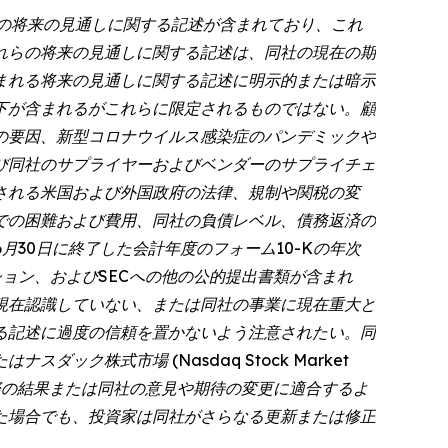
での将来の見通しに関する記述が含まれており、これ
れらの将来の見通しに関する記述は、同社の現在の期
まれる将来の見通しに関する記述に明示的または暗示
下が含まれるがこれらに限定されるものではない。顧
の要因、新型コロナウイルス感染症のパンデミックや
び同社のサプライヤーおよびベンダーのサプライチェ
される米国および外国政府の法律、規制や関税の変
での困難および費用、同社の負債レベル、債務返済の
6月30日に終了した会計年度のフォーム10-Kの年次
ョン、およびSECへの他の公的提出書類が含まれ
現在認識していない、または同社の事業に現在重大と
る記述に過度の信頼を置かないよう注意されたい。同
株式市場 (Nasdaq Stock Market
際の結果または同社の意見や期待の変更に適合するよ
た場合でも、投資家は同社がさらなる更新または修正