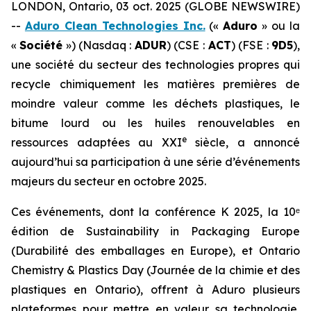
LONDON, Ontario, 03 oct. 2025 (GLOBE NEWSWIRE)
--
Aduro Clean Technologies Inc.
(«
Aduro
» ou la
«
Société
») (Nasdaq :
ADUR
) (CSE :
ACT
) (FSE :
9D5
),
une société du secteur des technologies propres qui
recycle chimiquement les matières premières de
moindre valeur comme les déchets plastiques, le
bitume lourd ou les huiles renouvelables en
e
ressources adaptées au XXI
siècle, a annoncé
aujourd’hui sa participation à une série d’événements
majeurs du secteur en octobre 2025.
Ces événements, dont la conférence K 2025, la 10ᵉ
édition de Sustainability in Packaging Europe
(Durabilité des emballages en Europe), et Ontario
Chemistry & Plastics Day (Journée de la chimie et des
plastiques en Ontario), offrent à Aduro plusieurs
plateformes pour mettre en valeur sa technologie,